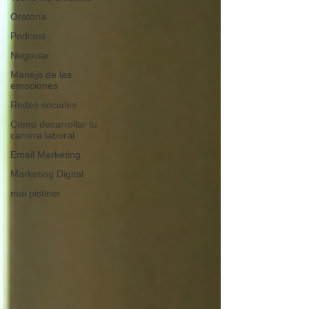
Oratoria
Podcast
Negociar
Manejo de las
emociones
Redes sociales
Cómo desarrollar tu
carrera laboral
Email Marketing
Marketing Digital
mai pistiner