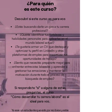
¿Para quién
es este curso?
Descubrí si este curso es para vos
¿Estás buscando darle un giro a tu carrera
profesional?
¿Querés identificar tus fortalezas y
habilidades personales para aplicarlas en el
mundo laboral actual?
¿Te gustaría armar un CV que destaque y
optimizar tu perfil en LinkedIn y otras
plataformas de empleo para maximizar tus
oportunidades de trabajo?
¿Sentís que necesitás prepararte mejor para
enfrentar entrevistas laborales y aprender a
gestionar tus emociones y mantener la
motivación durante todo el proceso de
búsqueda de empleo?
Si respondiste "sí" a alguna de estas
preguntas, el curso
"Cómo desarrollar tu carrera laboral" es el
ideal para vos.
Ya seas un estudiante que está por recibirse y estás