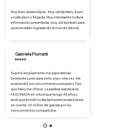
Muy bien desarrollado. Muy cálida Maru, buen
vocabulario y llegada. Muy interesante toda la
información presentada, muy útil también para
quienes están ingresando al mundo laboral.
Gabriela Piumatti
⭐⭐⭐⭐⭐
Superó ampliamente mis expectativas.
Excelente curso para verlo una y otra vez. Me
sorprendió los conocimientos actuales y Tips
que Maru me ofrece. La palabra exacta sería
FASCINADA en virtud que tengo 45 años y
sentí que brindó todas las herramientas a tener
en cuenta. Un millón de gracias por los
conocimientos compartidos.