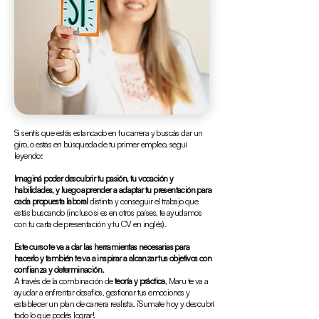
Si sentís que estás estancado en tu carrera y buscás dar un
giro, o estás en búsqueda de tu primer empleo, seguí
leyendo:
Imaginá poder descubrir tu pasión, tu vocación y
habilidades, y luego aprender a adaptar tu presentación para
cada propuesta laboral
distinta y conseguir el trabajo que
estás buscando (incluso si es en otros países, te ayudamos
con tu carta de presentación y tu CV en inglés).
Este curso te va a dar las herramientas necesarias para
hacerlo y también te va a inspirar a alcanzar tus objetivos con
confianza y determinación.
A través de la combinación de
teoría y práctica
, Maru te va a
ayudar a enfrentar desafíos, gestionar tus emociones y
establecer un plan de carrera realista. ¡Sumate hoy y descubrí
todo lo que podés lograr!