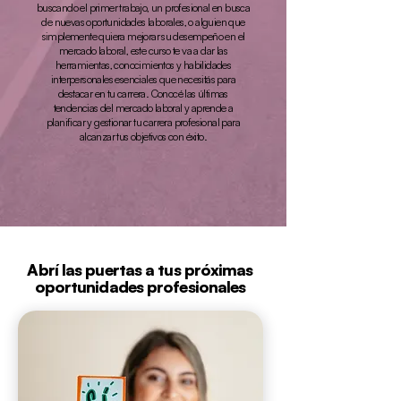
buscando el primer trabajo, un profesional en busca
de nuevas oportunidades laborales, o alguien que
simplemente quiera mejorar su desempeño en el
mercado laboral, este curso te va a dar las
herramientas, conocimientos y habilidades
interpersonales esenciales que necesitás para
destacar en tu carrera. Conocé las últimas
tendencias del mercado laboral y aprende a
planificar y gestionar tu carrera profesional para
alcanzar tus objetivos con éxito.
Abrí las puertas a tus próximas
oportunidades profesionales