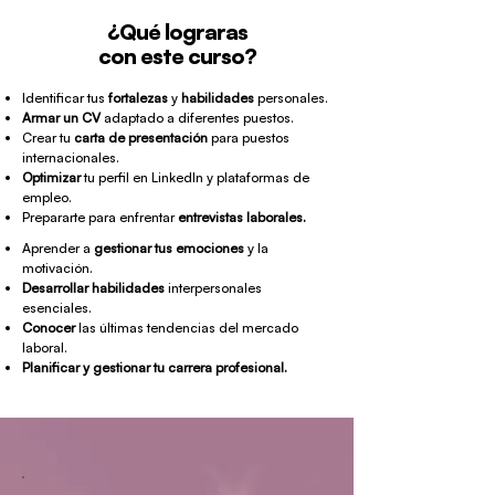
¿Qué lograras
con este curso?
Identificar tus
fortalezas
y
habilidades
personales.
Armar un CV
adaptado a diferentes puestos.
Crear tu
carta de presentación
para puestos
internacionales.
Optimizar
tu perfil en LinkedIn y plataformas de
empleo.
Prepararte para enfrentar
entrevistas laborales.
Aprender a
gestionar tus emociones
y la
motivación.
Desarrollar habilidades
interpersonales
esenciales.
Conocer
las últimas tendencias del mercado
laboral.
Planificar y gestionar tu carrera profesional.