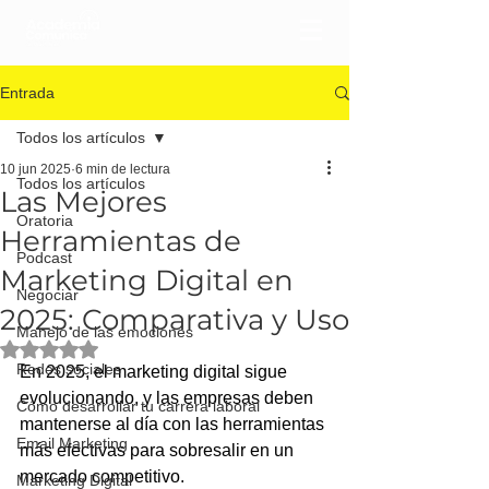
Entrada
Todos los artículos
10 jun 2025
6 min de lectura
Todos los artículos
Las Mejores
Oratoria
Herramientas de
Podcast
Marketing Digital en
Negociar
2025: Comparativa y Uso
Manejo de las emociones
Obtuvo NaN de 5 estrellas.
Redes sociales
En 2025, el marketing digital sigue 
evolucionando, y las empresas deben 
Cómo desarrollar tu carrera laboral
mantenerse al día con las herramientas 
Email Marketing
más efectivas para sobresalir en un 
mercado competitivo. 
Marketing Digital