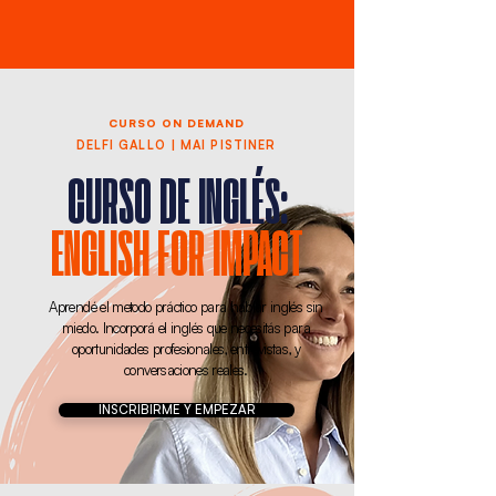
CURSO ON DEMAND
DELFI GALLO | MAI PISTINER
CURSO DE INGLÉS:
ENGLISH FOR IMPACT
Aprendé el metodo práctico para hablar inglés sin
miedo. Incorporá el inglés que necesitás para
oportunidades profesionales, entrevistas, y
conversaciones reales.
INSCRIBIRME Y EMPEZAR