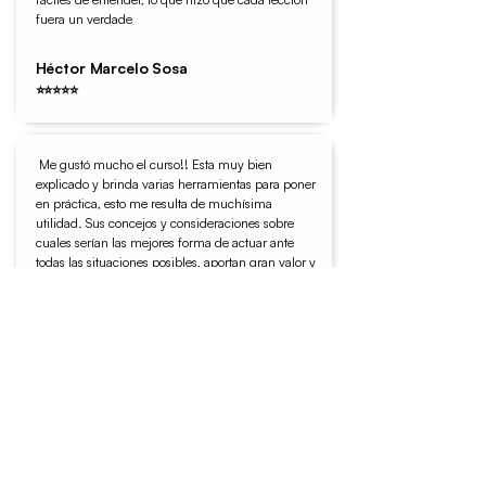
fuera un verdade
Héctor Marcelo Sosa
⭐⭐⭐⭐⭐
Me gustó mucho el curso!! Esta muy bien
explicado y brinda varias herramientas para poner
en práctica, esto me resulta de muchísima
utilidad. Sus concejos y consideraciones sobre
cuales serían las mejores forma de actuar ante
todas las situaciones posibles, aportan gran valor y
realmente se ajustan a la finalidad de este curso!!
100% RECOMENDABLE
Cesar Villalba
⭐⭐⭐⭐⭐