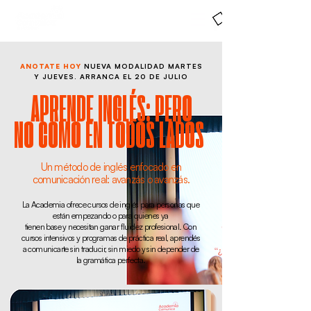
ANOTATE HOY
NUEVA MODALIDAD MARTES
Y JUEVES. ARRANCA EL 20 DE JULIO
APRENDE INGLÉS: PERO
NO COMO EN TODOS LADOS
Un método de inglés enfocado en
comunicación real: avanzás o avanzás.
La Academia ofrece cursos de inglés para personas que
están empezando o para quienes ya
tienen base y necesitan ganar fluidez profesional. Con
cursos intensivos y programas de práctica real,
aprendés
a comunicarte sin traducir, sin miedo y sin depender de
la gramática perfecta
.