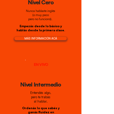
Nivel Cero
Nunca hablaste inglés
(o muy poco
pero no funcionó).
Empezás desde lo básico y
hablás desde la primera clase.
MÁS INFORMACIÓN ACÁ
EN VIVO
Nivel Intermedio
Entendés algo,
pero te trabás
al hablar.
Ordenás lo que sabés y
ganás fluidez en