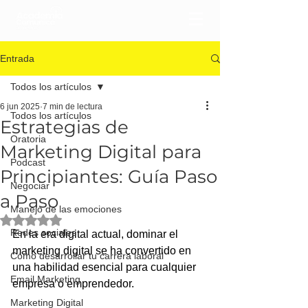
Entrada
Todos los artículos
6 jun 2025
7 min de lectura
Todos los artículos
Estrategias de
Oratoria
Marketing Digital para
Podcast
Principiantes: Guía Paso
Negociar
a Paso
Manejo de las emociones
Obtuvo NaN de 5 estrellas.
Redes sociales
En la era digital actual, dominar el 
marketing digital se ha convertido en 
Cómo desarrollar tu carrera laboral
una habilidad esencial para cualquier 
Email Marketing
empresa o emprendedor. 
Marketing Digital