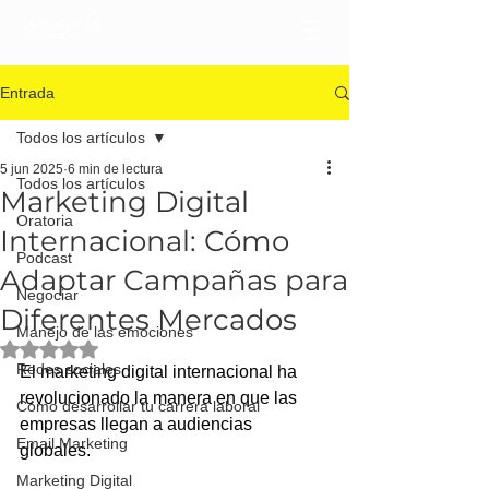
Entrada
Todos los artículos
5 jun 2025
6 min de lectura
Todos los artículos
Marketing Digital
Oratoria
Internacional: Cómo
Podcast
Adaptar Campañas para
Negociar
Diferentes Mercados
Manejo de las emociones
Obtuvo NaN de 5 estrellas.
Redes sociales
El marketing digital internacional ha 
revolucionado la manera en que las 
Cómo desarrollar tu carrera laboral
empresas llegan a audiencias 
Email Marketing
globales. 
Marketing Digital