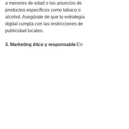
a menores de edad o los anuncios de 
productos específicos como tabaco o 
alcohol. Asegúrate de que tu estrategia 
digital cumpla con las restricciones de 
publicidad locales.
3. Marketing ético y responsable
:En 
países como Australia, Canadá y 
algunos de Europa, las regulaciones 
prohíben prácticas de marketing que 
puedan considerarse engañosas o 
coercitivas. Las marcas deben ser 
transparentes sobre sus productos y 
servicios, así como sobre los precios y 
las promociones.
Consejo práctico
: Consulta a un 
experto legal o utiliza herramientas de 
cumplimiento para asegurarte de que 