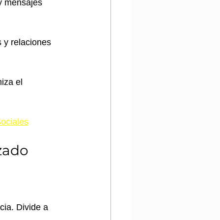
y mensajes 
 y relaciones 
iza el 
ociales
zado
ia. Divide a 