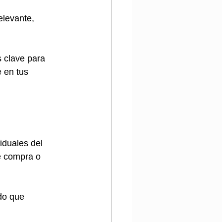
elevante, 
 clave para 
 en tus 
iduales del 
e compra o 
do que 