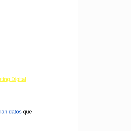
ing Digital
ilan datos
 que 