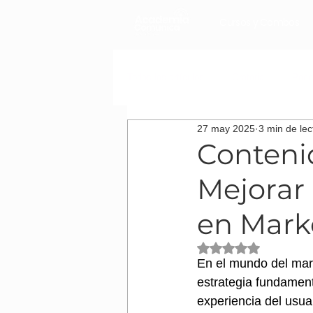
Cursos y Combos
Todos los artículos
Oratoria
Podc
27 may 2025
3 min de lec
Cómo desarrollar tu carrera laboral
Conteni
Mejorar 
en Marke
Obtuvo NaN de 5 es
En el mundo del mark
estrategia fundament
experiencia del usuar