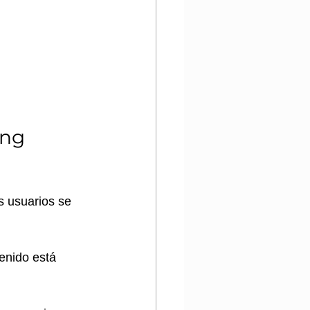
ing 
s usuarios se 
enido está 