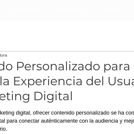
Academia Ingles
Combo Extremo
Empresas
ast
Negociar
Manejo de las emociones
Redes sociales
tura
Email Marketing
Marketing Digital
mai pistiner
do Personalizado para
la Experiencia del Usu
ting Digital
trellas.
eting digital, ofrecer contenido personalizado se ha con
al para conectar auténticamente con la audiencia y mejo
io. 