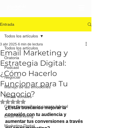
Entrada
Todos los artículos
3 abr 2025
6 min de lectura
Todos los artículos
Email Marketing y
Oratoria
Estrategia Digital:
Podcast
¿Cómo Hacerlo
Negociar
Funcionar para Tu
Manejo de las emociones
Negocio?
Redes sociales
Obtuvo NaN de 5 estrellas.
Cómo desarrollar tu carrera laboral
¿Estás buscando mejorar la 
conexión con tu audiencia y 
Email Marketing
aumentar tus conversiones a través 
Marketing Digital