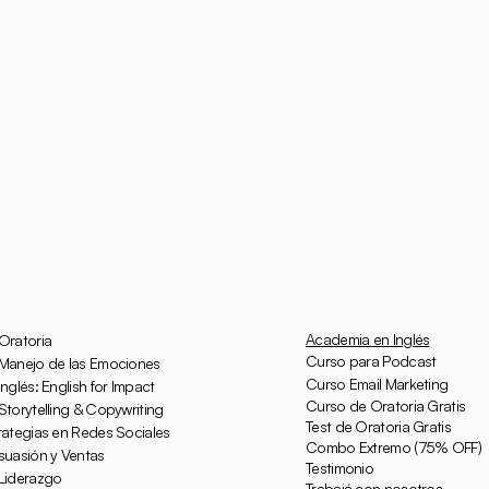
Academia en Inglés
Oratoria
Curso para Podcast
Manejo de las Emociones
Curso Email Marketing
nglés: English for Impact
Curso de Oratoria Gratis
torytelling & Copywriting
Test de Oratoria Gratis
rategias en Redes Sociales
Combo Extremo (75% OFF)
suasión y Ventas
Testimonio
Liderazgo
Trabajá con nosotros