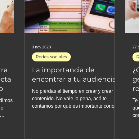
3 nov 2023
27 
Redes sociales
R
ra
La importancia de
¿
ecta
encontrar a tu audiencia
g
o
r
No pierdas el tiempo en crear y crear
contenido. No vale la pena, acá te
 dimos
Te
contamos por qué es importante conocer
ue
qu
a tu audiencia.
con