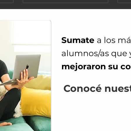
Sumate
a los m
alumnos/as que 
mejoraron su c
Conocé nuest