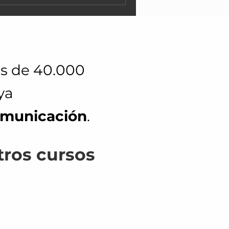
ás de 40.000
ya
omunicación
.
ros cursos