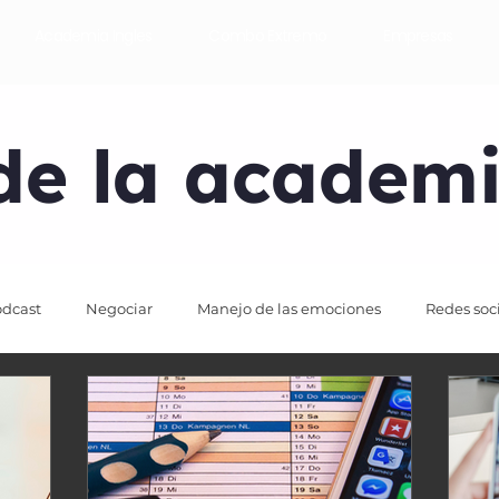
Academia Ingles
Combo Extremo
Empresas
de la academ
dcast
Negociar
Manejo de las emociones
Redes soc
l
Email Marketing
Marketing Digital
mai pistiner