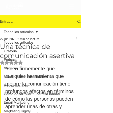
Entrada
Todos los artículos
22 jun 2023
2 min de lectura
Todos los artículos
Una técnica de
Oratoria
comunicación asertiva
Podcast
Obtuvo NaN de 5 estrellas.
“Creo firmemente que 
Negociar
cualquier herramienta que 
Manejo de las emociones
mejore la comunicación tiene 
Redes sociales
profundos efectos en términos 
Cómo desarrollar tu carrera laboral
de cómo las personas pueden 
Email Marketing
aprender unas de otras y 
Marketing Digital