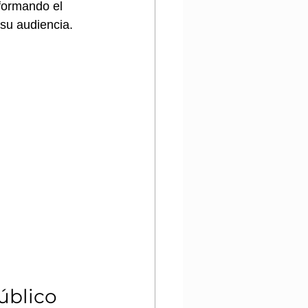
formando el 
su audiencia.
úblico