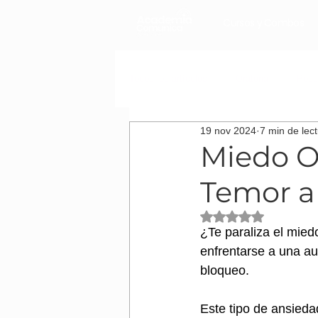
Cursos y Combos
Todos los artículos
Oratoria
Podc
19 nov 2024
7 min de lec
Cómo desarrollar tu carrera laboral
Miedo O
Temor a
Obtuvo NaN de 5 es
¿Te paraliza el mied
enfrentarse a una au
bloqueo. 
Este tipo de ansieda