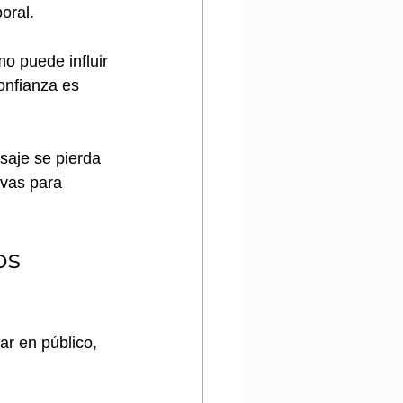
oral.
o puede influir 
onfianza es 
saje se pierda 
ivas para 
os 
ar en público, 