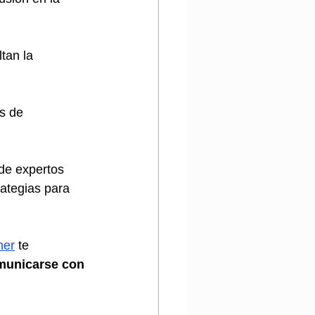
tan la 
s de 
 de expertos 
rategias para 
ner
 te 
omunicarse con 