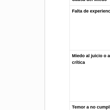
Falta de experienc
Miedo al juicio o a
crítica
Temor a no cumpli