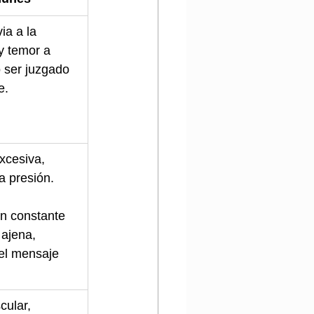
ia a la 
y temor a 
 ser juzgado 
e.
excesiva, 
a presión.
n constante 
 ajena, 
el mensaje 
cular, 