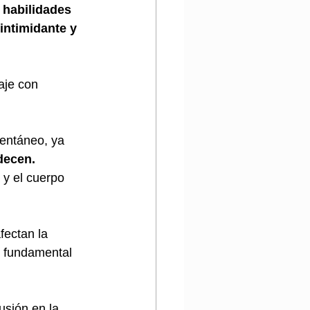
 habilidades 
intimidante y 
aje con 
entáneo, ya 
decen.
 y el cuerpo 
fectan la 
 fundamental 
usión en la 