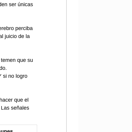
den ser únicas 
erebro perciba 
 juicio de la 
 temen que su 
do. 
si no logro 
hacer que el 
 Las señales 
munes