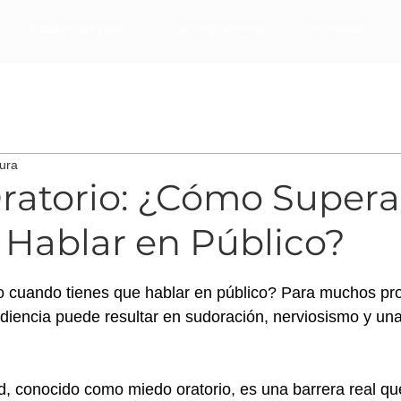
Academia Ingles
Combo Extremo
Empresas
ast
Negociar
Manejo de las emociones
Redes sociales
tura
Email Marketing
Marketing Digital
mai pistiner
ratorio: ¿Cómo Superar
 Hablar en Público?
trellas.
o cuando tienes que hablar en público? Para muchos pro
diencia puede resultar en sudoración, nerviosismo y un
d, conocido como miedo oratorio, es una barrera real que