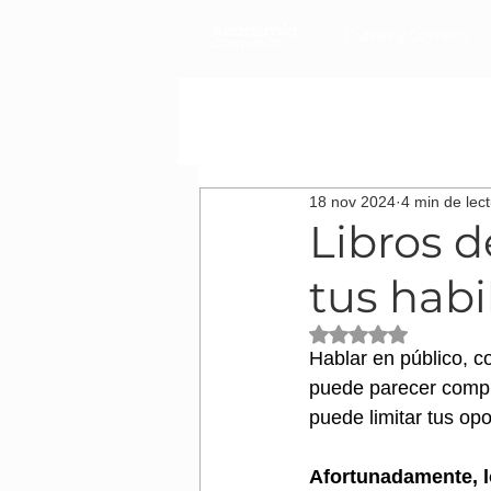
Cursos y Combos
Todos los artículos
Oratoria
Podc
18 nov 2024
4 min de lec
Cómo desarrollar tu carrera laboral
Libros d
tus hab
Obtuvo NaN de 5 es
Hablar en público, c
puede parecer compl
puede limitar tus op
Afortunadamente, lo