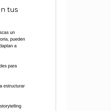
n tus 
uscas un 
toria, pueden 
daptan a 
ades para 
a estructurar 
torytelling 