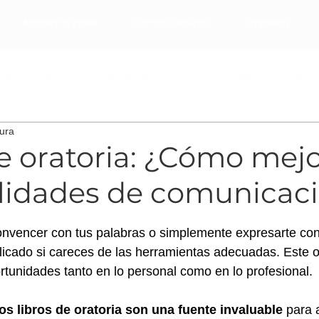
Academia Ingles
Combo Extremo
Empresas
ast
Negociar
Manejo de las emociones
Redes sociales
tura
Email Marketing
Marketing Digital
mai pistiner
e oratoria: ¿Cómo mej
ilidades de comunicac
trellas.
onvencer con tus palabras o simplemente expresarte con
icado si careces de las herramientas adecuadas. Este o
ortunidades tanto en lo personal como en lo profesional.
s libros de oratoria son una fuente invaluable
 para 