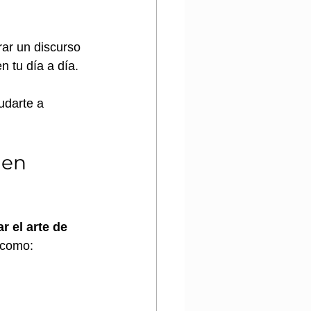
ar un discurso 
n tu día a día.
udarte a 
den 
 el arte de 
 como: