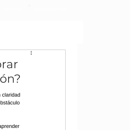
Sobre Mai
Acceso Alumnos
orar
ión?
 claridad 
bstáculo 
aprender 