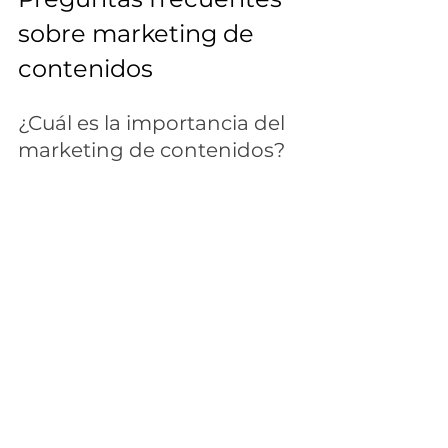
sobre marketing de 
contenidos
¿Cuál es la importancia del 
marketing de contenidos?
El marketing de contenidos te permite 
conectar profundamente con tu 
audiencia. Brindarles información 
valiosa no solo te hace más visible, 
sino que también genera confianza y 
lealtad. Esto crea una relación más 
sólida y duradera con tus clientes.
¿Cómo medir el éxito de 
una estrategia de 
contenido?