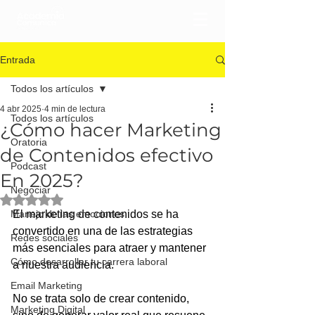
Entrada
Todos los artículos
4 abr 2025
4 min de lectura
Todos los artículos
¿Cómo hacer Marketing
Oratoria
de Contenidos efectivo
Podcast
En 2025?
Negociar
Obtuvo NaN de 5 estrellas.
Manejo de las emociones
El marketing de contenidos se ha 
convertido en una de las estrategias 
Redes sociales
más esenciales para atraer y mantener 
Cómo desarrollar tu carrera laboral
a nuestra audiencia. 
Email Marketing
No se trata solo de crear contenido, 
Marketing Digital