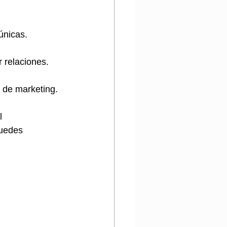
únicas.
 relaciones.
s de marketing.
l 
puedes 