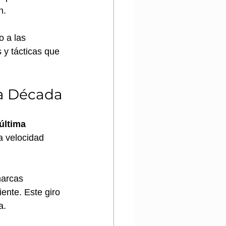
n. 
o a las 
y tácticas que 
ma Década
última 
 velocidad 
marcas 
ente. Este giro 
a.