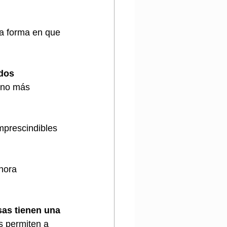
la forma en que 
dos 
rno más 
mprescindibles 
hora 
esas tienen una 
s permiten a 