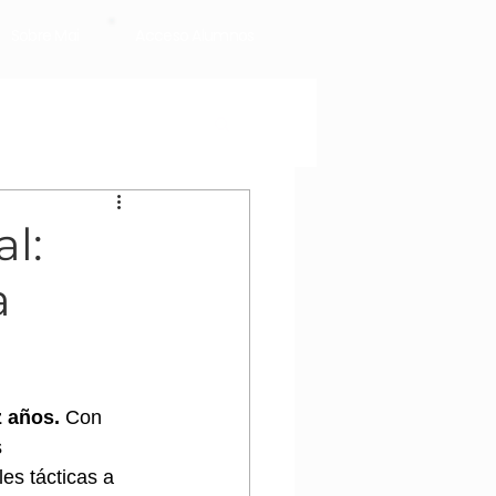
Sobre Mai
Acceso Alumnos
l:
a
z años.
 Con 
 
es tácticas a 