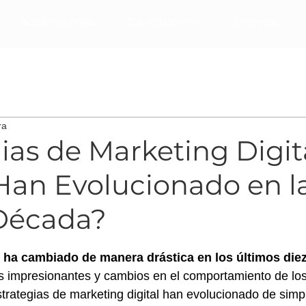
Academia Ingles
Combo Extremo
Empresas
ast
Negociar
Manejo de las emociones
Redes sociales
ra
Email Marketing
Marketing Digital
mai pistiner
ias de Marketing Digita
an Evolucionado en l
Década?
trellas.
l ha cambiado de manera drástica en los últimos die
s impresionantes y cambios en el comportamiento de los
trategias de marketing digital han evolucionado de simpl