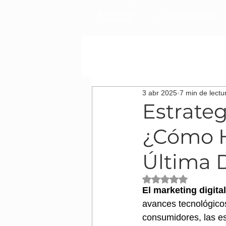
Cursos y Combos
Todos los artículos
Oratoria
Podc
3 abr 2025
7 min de lectu
Cómo desarrollar tu carrera laboral
Estrateg
¿Cómo H
Última 
Obtuvo NaN de 5 es
El marketing digita
avances tecnológico
consumidores, las es