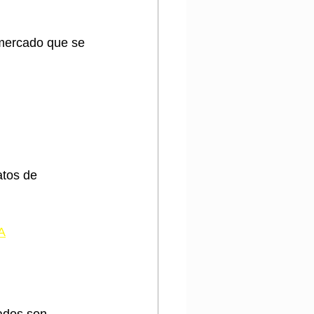
mercado que se 
tos de 
A
tados son 