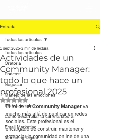
Entrada
Todos los artículos
1 sept 2025
2 min de lectura
Todos los artículos
Actividades de un
Oratoria
Community Manager:
Podcast
todo lo que hace un
Negociar
profesional 2025
Manejo de las emociones
Obtuvo NaN de 5 estrellas.
Redes sociales
El rol de un 
Community Manager
 va 
mucho más allá de publicar en redes 
Cómo desarrollar tu carrera laboral
sociales. Este profesional es el 
Email Marketing
encargado de construir, mantener y 
potenciar la comunidad online de una 
Marketing Digital