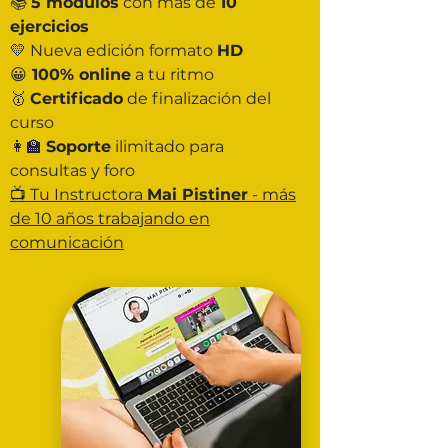
📚
5 módulos
con más de
10
ejercicios
💛 Nueva edición formato
HD
😀
100% online
a tu ritmo
🥇
Certificado
de finalización del
curso
👩‍🏫
Soporte
ilimitado para
consultas y foro
📺 Tu Instructora
Mai Pistiner
- más
de 10 años trabajando en
comunicación