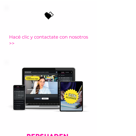
💝
¿Querés regalárselo a alguien?
Hacé clic y contactate con nosotros
>>
Los buenos vendedores
no convencen.