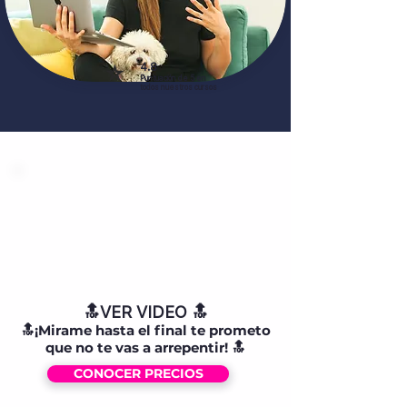
⭐
4.8
Puntuación de 5 en
todos nuestros cursos
🐢🐢🐢
ESPERAME UNOS
SEGUNDOS
mientras carga
el video...
🔝VER VIDEO 🔝​
🔝¡Mirame hasta el final te prometo
que no te vas a arrepentir! 🔝
CONOCER PRECIOS