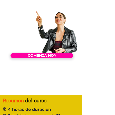
mejor eso que yo ya sé...".
¿Alguna vez tuviste ese
pensamiento?
👇
COMENZÁ HOY
🤨 No gracias, no quiero aprender a
venderme.
Resumen
del curso
⏰
4 horas
de duración