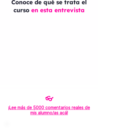
Conoce de qué se trata el
curso
en esta entrevista
👓
¡Lee más de 5000 comentarios reales de
mis alumno/as acá!
"Si tan solo pudiera expresar
mejor mis ideas, comunicar