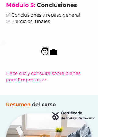
Módulo 5:
Conclusiones
✅
Conclusiones y repaso general
✅
Ejercicios finales
🧑‍💼
¿Querés capacitar a tu equipo?
Hacé clic y consultá sobre planes
para Empresas >>
Resumen
del curso
Certificado
🥇
de finalización de curso