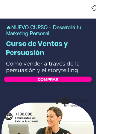
🔥NUEVO CURSO - Desarrollá tu
Marketing Personal
Curso de Ventas y
Persuasión
Cómo vender a través de la
persuasión y el storytelling
COMPRAR
👩‍🏫
MAI PISTINER
Tu instructora
😍
+100.000
Estudiantes en
toda la Academia