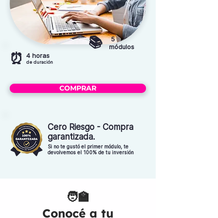
📚
5
módulos
⏰
4 horas
de duración
COMPRAR
Cero Riesgo - Compra
garantizada.
Si no te gustó el primer módulo, te
devolvemos el 100% de tu inversión
🧑‍🏫
Conocé a tu