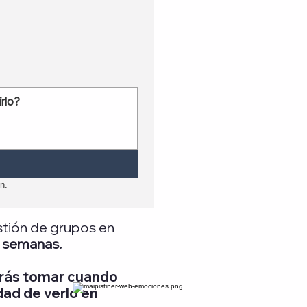
n.
tión de grupos en
 semanas.
drás tomar cuando
dad de verlo en