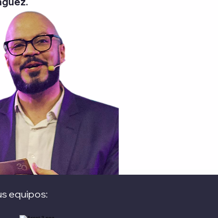
inguez.
us equipos: