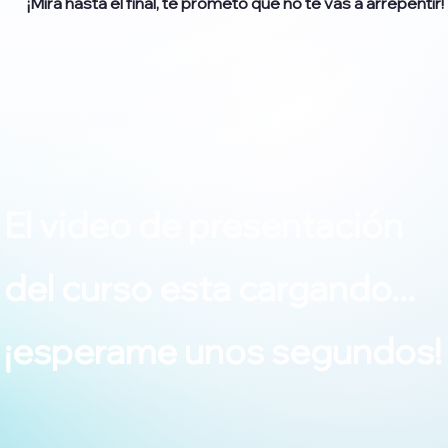
¡Mirá hasta el final, te prometo que no te vas a arrepentir!
El video de presentación
del curso esta cargando...
¡esperame unos segundos!