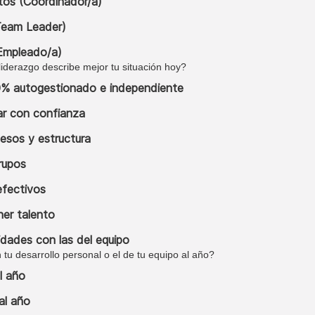
tos (Coordinador/a)
(Team Leader)
(Empleado/a)
liderazgo describe mejor tu situación hoy?
0% autogestionado e independiente
ar con confianza
cesos y estructura
rupos
efectivos
ner talento
idades con las del equipo
 tu desarrollo personal o el de tu equipo al año?
l año
al año