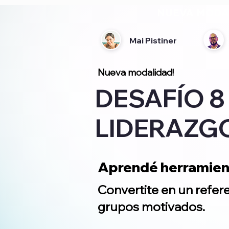
NUEVA MODALI
Mai Pistiner
Nueva modalidad!
DESAFÍO 
LIDERAZGO
Aprendé herramient
Convertite en un refer
grupos motivados.