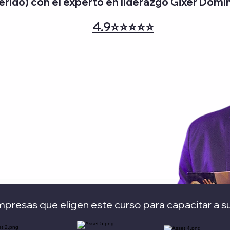
ferido) con el experto en liderazgo Gixer Dom
4.9⭐⭐⭐⭐⭐
presas que eligen este curso para capacitar a s