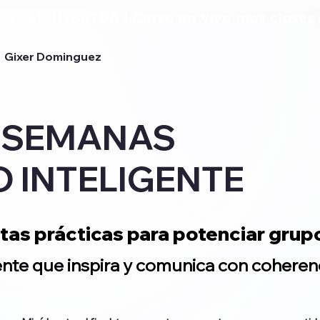
DAD HÍBRIDA | Curso en vivo más clases 
Gixer Dominguez
8 SEMANAS
 INTELIGENTE
as prácticas para potenciar gru
ente que inspira y comunica con coherenc