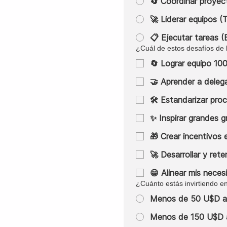
🔄 Coordinar proyec
🚀 Liderar equipos 
📋 Ejecutar tareas 
¿Cuál de estos desafíos de 
🔄 Lograr equipo 10
🤝 Aprender a deleg
🛠️ Estandarizar pro
✨ Inspirar grandes g
🎁 Crear incentivos 
🚀 Desarrollar y rete
😁 Alinear mis neces
¿Cuánto estás invirtiendo en
Menos de 50 U$D a
Menos de 150 U$D 