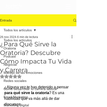
Entrada
Todos los artículos
26 nov 2024
6 min de lectura
Todos los artículos
¿Para Qué Sirve la
Oratoria
Oratoria? Descubre
Podcast
Cómo Impacta Tu Vida
Negociar
y Carrera
Manejo de las emociones
Obtuvo NaN de 5 estrellas.
Redes sociales
¿Alguna vez te has detenido a pensar 
Cómo desarrollar tu carrera laboral
para qué sirve la oratoria
? Es una 
Email Marketing
habilidad que va más allá de dar 
discursos. 
Marketing Digital