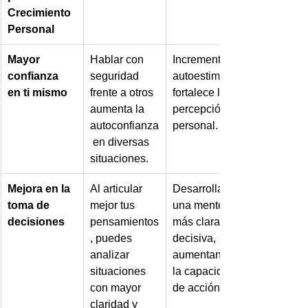
Crecimiento 
Personal
Mayor 
Hablar con 
Incrementa la 
confianza 
seguridad 
autoestima y 
en ti mismo
frente a otros 
fortalece la 
aumenta la 
percepción 
autoconfianza
personal.
 en diversas 
situaciones.
Mejora en la 
Al articular 
Desarrolla 
toma de 
mejor tus 
una mente 
decisiones
pensamientos
más clara y 
, puedes 
decisiva, 
analizar 
aumentando 
situaciones 
la capacidad 
con mayor 
de acción.
claridad y 