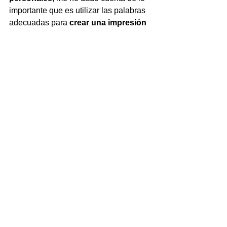
importante que es utilizar las palabras 
adecuadas para 
crear una impresión 
positiva
. 
La manera en que te expresas no solo 
impacta la percepción de los demás, 
sino que también refuerza tu presencia 
en cualquier sector. 
Cuando tengas tiempo y ganas, podés 
entrar a nuestra plataforma y empezar 
a disfrutar de nuestros 
cursos.No
dependés de ningún horario, solo del 
tuyo.
Ver el catálogo de cursos 
Acá pódes encontrar un video 
introductorio sobre mi curso de 
Marketing personal: técnicas para 