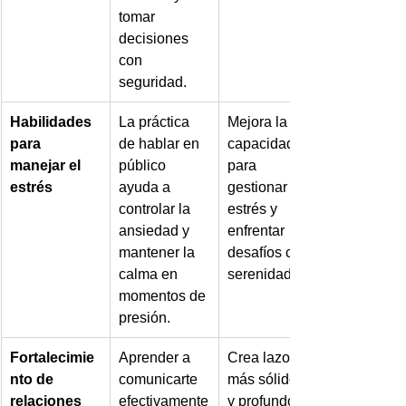
tomar 
decisiones 
con 
seguridad.
Habilidades 
La práctica 
Mejora la 
para 
de hablar en 
capacidad 
manejar el 
público 
para 
estrés
ayuda a 
gestionar el 
controlar la 
estrés y 
ansiedad y 
enfrentar 
mantener la 
desafíos con 
calma en 
serenidad.
momentos de 
presión.
Fortalecimie
Aprender a 
Crea lazos 
nto de 
comunicarte 
más sólidos 
relaciones 
efectivamente
y profundos, 