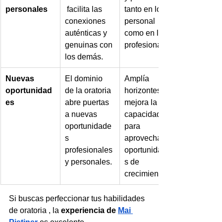
personales
 facilita las 
tanto en lo 
conexiones 
personal 
auténticas y 
como en lo 
genuinas con 
profesional.
los demás.
Nuevas 
El dominio 
Amplía 
oportunidad
de la oratoria 
horizontes y 
es
abre puertas 
mejora la 
a nuevas 
capacidad 
oportunidade
para 
s 
aprovechar 
profesionales 
oportunidade
y personales.
s de 
crecimiento.
Si buscas perfeccionar tus habilidades 
de oratoria , la 
experiencia de 
Mai 