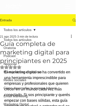
Entrada
Todos los artículos
21 ago 2025
3 min de lectura
Todos los artículos
Guía completa de
Oratoria
marketing digital para
Podcast
principiantes en 2025
Negociar
Obtuvo NaN de 5 estrellas.
Manejo de las emociones
El marketing digital se ha convertido en 
una herramienta imprescindible para 
Redes sociales
empresas y profesionales que quieren 
Cómo desarrollar tu carrera laboral
crecer en un mundo cada vez más 
conectado. Si sos principiante y querés 
Email Marketing
empezar con bases sólidas, esta guía 
Marketing Digital