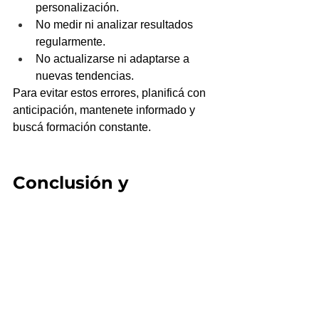
personalización.
No medir ni analizar resultados 
regularmente.
No actualizarse ni adaptarse a 
nuevas tendencias.
Para evitar estos errores, planificá con 
anticipación, mantenete informado y 
buscá formación constante.
Conclusión y 
próximos pasos
El marketing digital es un mundo en 
constante evolución que ofrece 
grandes oportunidades para quienes 
se preparan y actúan con estrategia.
Si sos principiante, este 2025 es un 
gran momento para empezar con 