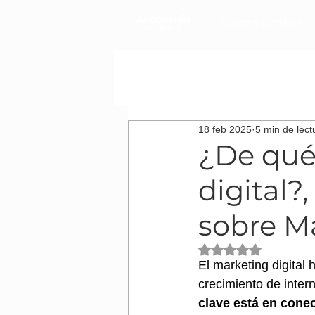
Cursos y Combos
Todos los artículos
Oratoria
Podc
18 feb 2025
5 min de lect
Cómo desarrollar tu carrera laboral
¿De qué
digital?
sobre Ma
Obtuvo NaN de 5 es
El marketing digital
crecimiento de intern
clave está en conec