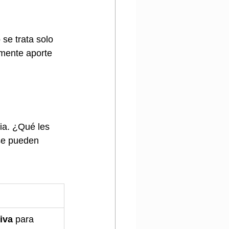
 se trata solo 
lmente aporte 
ia. ¿Qué les 
se pueden 
iva
 para 