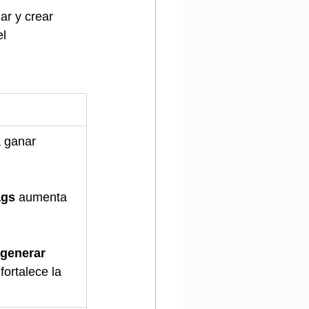
ar y crear 
l 
a ganar 
ags
 aumenta 
 generar 
 fortalece la 