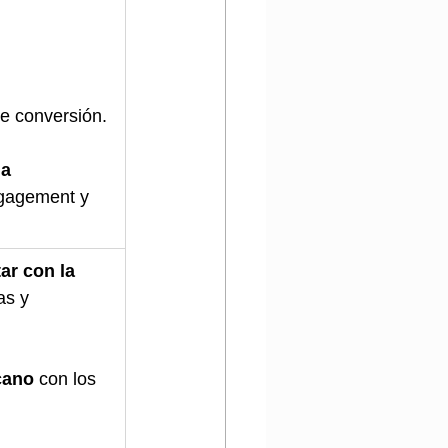
de conversión.
a 
gagement y 
ar con la 
as y 
cano
 con los 