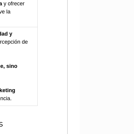
a
 y ofrecer 
e la 
dad y 
ercepción de 
e, sino 
keting 
encia.
s