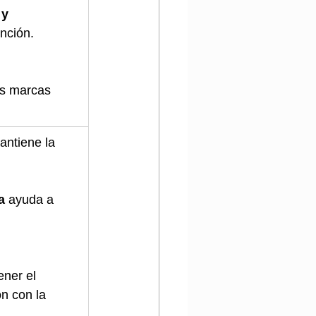
y 
ención.
as marcas 
antiene la 
a
 ayuda a 
ner el 
ón con la 