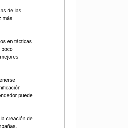
as de las 
z más 
os en tácticas 
 poco 
 mejores 
tenerse 
ificación 
rendedor puede 
 la creación de 
mpañas. 