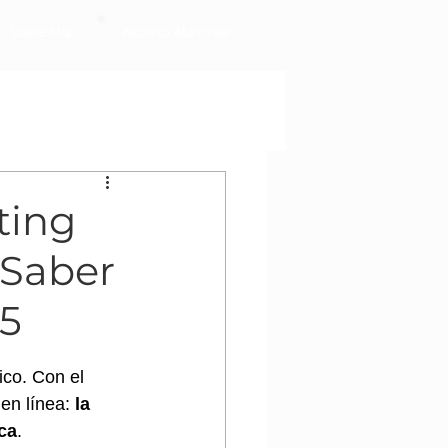
Sobre Mai
Acceso Alumnos
ting
 Saber
25
ico. Con el 
en línea: 
la 
ca
. 