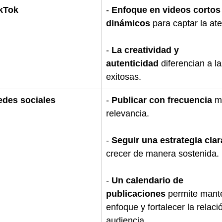
ikTok
- 
Enfoque en videos cortos 
dinámicos
 para captar la at
- 
La creatividad y 
autenticidad
 diferencian a l
exitosas.
edes sociales
- 
Publicar con frecuencia
 m
relevancia.
- 
Seguir una estrategia clar
crecer de manera sostenida.
- 
Un calendario de 
publicaciones
 permite mante
enfoque y fortalecer la relaci
audiencia.