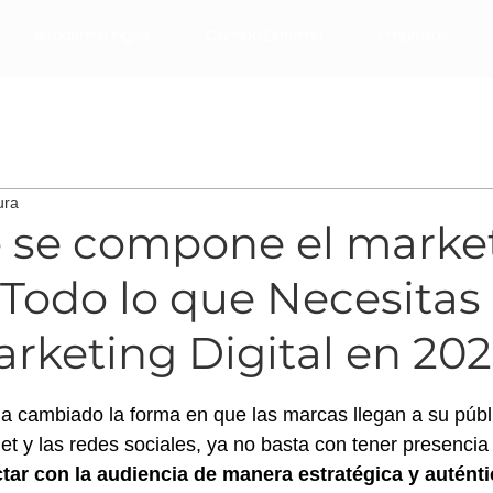
Academia Ingles
Combo Extremo
Empresas
ast
Negociar
Manejo de las emociones
Redes sociales
ura
Email Marketing
Marketing Digital
mai pistiner
 se compone el marke
, Todo lo que Necesitas
rketing Digital en 20
trellas.
 ha cambiado la forma en que las marcas llegan a su públ
et y las redes sociales, ya no basta con tener presencia 
tar con la audiencia de manera estratégica y auténti