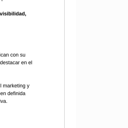
isibilidad, 
ican con su 
destacar en el 
l marketing y 
en definida 
iva.