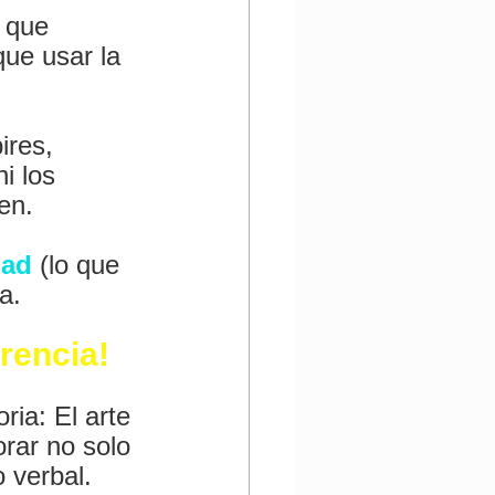
 que 
ue usar la 
ires, 
i los 
en.
dad 
(lo que 
a.
erencia!
ria: El arte 
rar no solo 
 verbal.