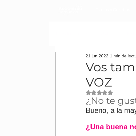
Cursos y Combos
Todos los artículos
Oratoria
Podc
21 jun 2022
1 min de lect
Cómo desarrollar tu carrera laboral
Vos tam
VOZ
Obtuvo NaN de 5 es
¿No te gus
Bueno, a la may
¿Una buena no