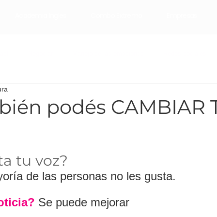
Academia Ingles
Combo Extremo
Empresas
ast
Negociar
Manejo de las emociones
Redes sociales
ura
Email Marketing
Marketing Digital
mai pistiner
bién podés CAMBIAR 
trellas.
ta tu voz?
oría de las personas no les gusta.
ticia?
 Se puede mejorar