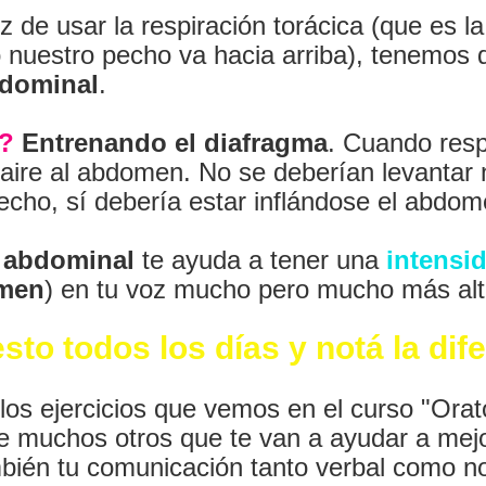
z de usar la respiración torácica (que es la
uestro pecho va hacia arriba), tenemos q
bdominal
.
?
 Entrenando el diafragma
. Cuando resp
l aire al abdomen. No se deberían levantar n
echo, sí debería estar inflándose el abdom
n abdominal
 te ayuda a tener una 
intensi
men
) en tu voz mucho pero mucho más alt
esto todos los días y notá la dif
los ejercicios que vemos en el curso "Orato
re muchos otros que te van a ayudar a mejo
mbién tu comunicación tanto verbal como no