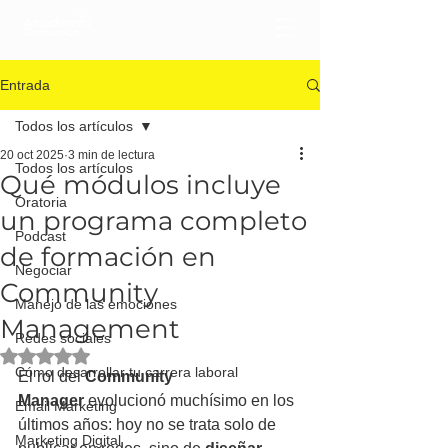
Entrada
Todos los artículos
20 oct 2025
3 min de lectura
Todos los artículos
Qué módulos incluye
Oratoria
un programa completo
Podcast
de formación en
Negociar
Community
Manejo de las emociones
Management
Redes sociales
Obtuvo NaN de 5 estrellas.
Cómo desarrollar tu carrera laboral
El rol del 
Community 
Manager
 evolucionó muchísimo en los 
Email Marketing
últimos años: hoy no se trata solo de 
Marketing Digital