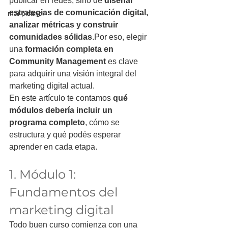
publicar en redes, sino de 
diseñar 
estrategias de comunicación digital, 
mai pistiner
analizar métricas y construir 
comunidades sólidas
.Por eso, elegir 
una 
formación completa en 
Community Management
 es clave 
para adquirir una visión integral del 
marketing digital actual.
En este artículo te contamos 
qué 
módulos debería incluir un 
programa completo
, cómo se 
estructura y qué podés esperar 
aprender en cada etapa.
1. Módulo 1: 
Fundamentos del 
marketing digital
Todo buen curso comienza con una 