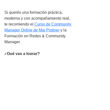
Si querés una formación práctica, 
moderna y con acompañamiento real, 
te recomiendo el 
Curso de Community 
Manager Online de Mai Pistiner
y la 
Formación en Redes & Community 
Manager.
¿Qué vas a lograr?
Hablar frente a cámara con 
naturalidad y confianza.
Explicar tu propuesta de valor en 
30–60 segundos sin trabarte.
Diseñar una línea editorial que 
atrae, educa y convierte.
Leer métricas básicas y optimizar 
lo que funciona.
👉 ¡Hasta 75 % OFF y 6 cuotas sin 