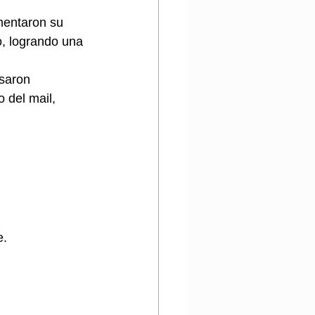
entaron su 
, logrando una 
saron 
 del mail, 
e.