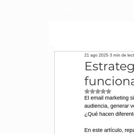
Cursos y Combos
Todos los artículos
Oratoria
Podc
21 ago 2025
3 min de lec
Cómo desarrollar tu carrera laboral
Estrate
funciona
Obtuvo NaN de 5 es
El email marketing s
audiencia, generar v
¿Qué hacen diferent
En este artículo, rep