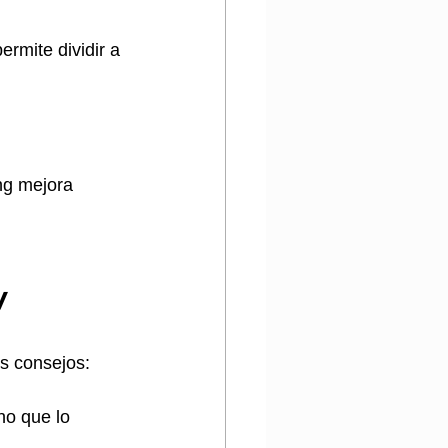
rmite dividir a 
ng mejora 
y 
os consejos:
o que lo 