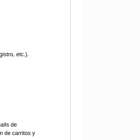
stro, etc.).
ils de 
 de carritos y 