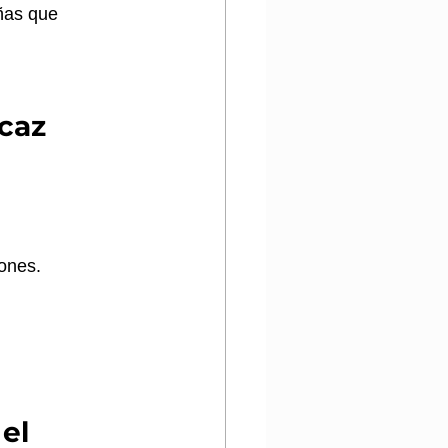
ñas que 
icaz
ones.
el 