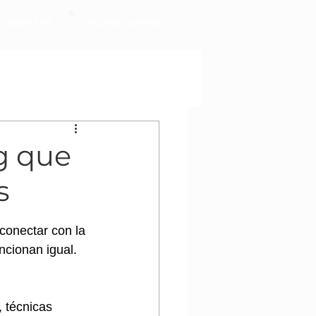
Sobre Mai
Acceso Alumnos
g que
s
conectar con la 
ncionan igual. 
, técnicas 