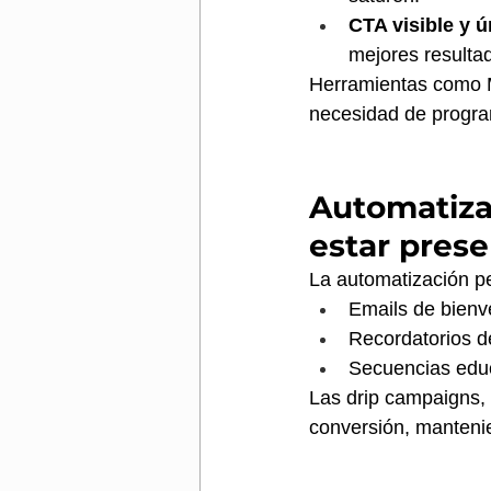
CTA visible y ú
mejores resulta
Herramientas como Ma
necesidad de progra
Automatiza
estar pres
La automatización pe
Emails de bienve
Recordatorios d
Secuencias educ
Las drip campaigns, 
conversión, mantenie