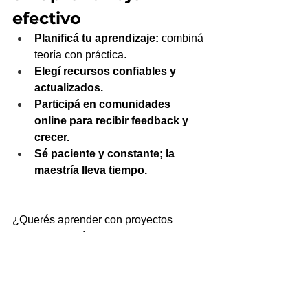
efectivo
Planificá tu aprendizaje:
 combiná 
teoría con práctica.
Elegí recursos confiables y 
actualizados.
Participá en comunidades 
online para recibir feedback y 
crecer.
Sé paciente y constante; la 
maestría lleva tiempo.
¿Querés aprender con proyectos 
reales, mentoría y una comunidad 
activa? En el 
Curso de Marketing 
Digital 
de la Academia Mai Pistiner 
encontrarás todo lo necesario para 
convertirte en un profesional exitoso.