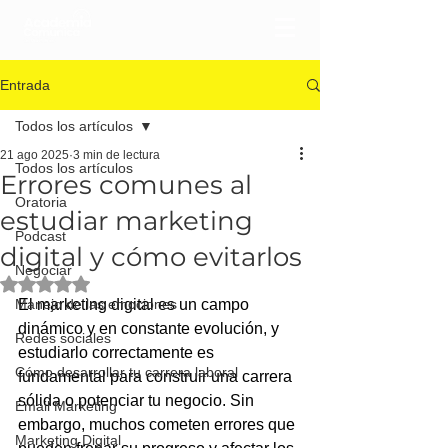
Entrada
Todos los artículos
21 ago 2025
3 min de lectura
Todos los artículos
Errores comunes al
Oratoria
estudiar marketing
Podcast
digital y cómo evitarlos
Negociar
Obtuvo NaN de 5 estrellas.
Manejo de las emociones
El marketing digital es un campo 
dinámico y en constante evolución, y 
Redes sociales
estudiarlo correctamente es 
Cómo desarrollar tu carrera laboral
fundamental para construir una carrera 
sólida o potenciar tu negocio. Sin 
Email Marketing
embargo, muchos cometen errores que 
Marketing Digital